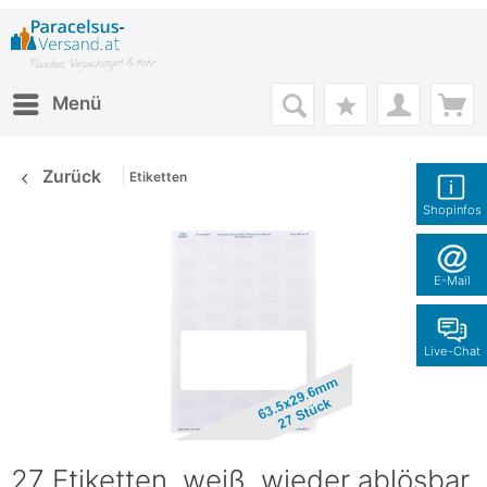
Menü
Zurück
Etiketten
Shopinfos
E-Mail
Live-Chat
27 Etiketten, weiß, wieder ablösbar