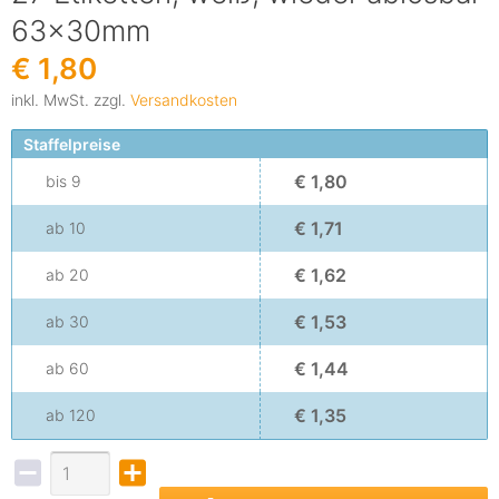
63x30mm
€ 1,80
inkl. MwSt. zzgl.
Versandkosten
Staffelpreise
€ 1,80
bis
9
€ 1,71
ab
10
€ 1,62
ab
20
€ 1,53
ab
30
€ 1,44
ab
60
€ 1,35
ab
120