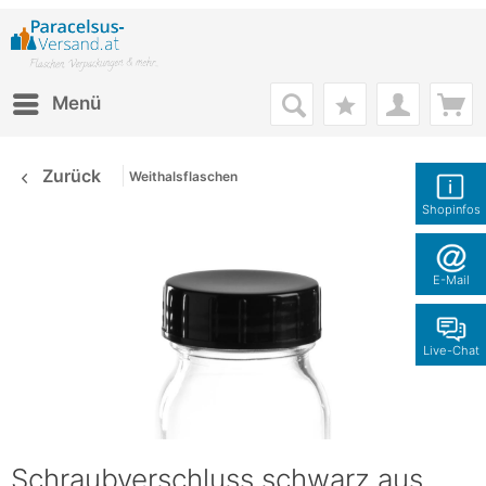
Menü
Zurück
Weithalsflaschen
Shopinfos
E-Mail
Live-Chat
Schraubverschluss schwarz aus