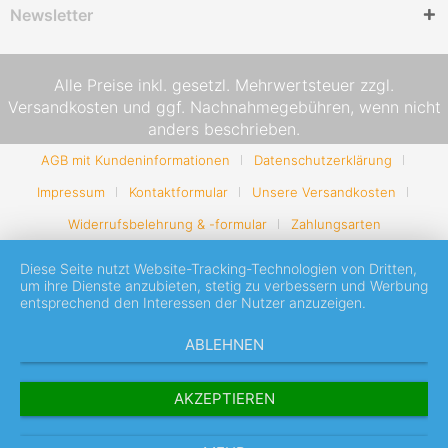
Newsletter
Alle Preise inkl. gesetzl. Mehrwertsteuer zzgl.
Versandkosten
und ggf. Nachnahmegebühren, wenn nicht
anders beschrieben.
AGB mit Kundeninformationen
Datenschutzerklärung
Impressum
Kontaktformular
Unsere Versandkosten
Widerrufsbelehrung & -formular
Zahlungsarten
Diese Seite nutzt Website-Tracking-Technologien von Dritten,
um ihre Dienste anzubieten, stetig zu verbessern und Werbung
entsprechend den Interessen der Nutzer anzuzeigen.
ABLEHNEN
AKZEPTIEREN