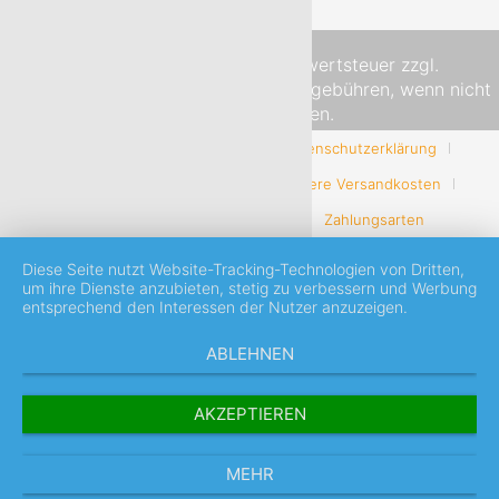
Alle Preise inkl. gesetzl. Mehrwertsteuer zzgl.
Versandkosten
und ggf. Nachnahmegebühren, wenn nicht
anders beschrieben.
AGB mit Kundeninformationen
Datenschutzerklärung
Impressum
Kontaktformular
Unsere Versandkosten
Widerrufsbelehrung & -formular
Zahlungsarten
Diese Seite nutzt Website-Tracking-Technologien von Dritten,
um ihre Dienste anzubieten, stetig zu verbessern und Werbung
entsprechend den Interessen der Nutzer anzuzeigen.
ABLEHNEN
AKZEPTIEREN
MEHR