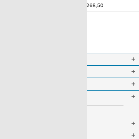
€ 11,28
€ 268,50
International
Informationen & Rechtliches
Service
Do it yourself
Geprüfter Online-Shop
Newsletter