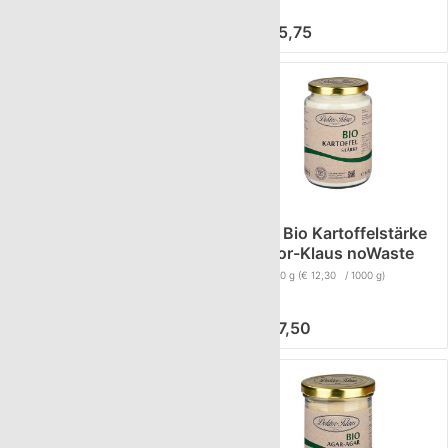
€ 84,50
€ 5,75
25kg Bio Maisstärke
610g Bio Kartoffelstärke
Doktor-Klaus noWaste
Doktor-Klaus noWaste
Inhalt
25 Kilogramm
Inhalt
610 g
(€ 12,30 / 1000 g)
(€ 5,16 / 1 Kilogramm)
€ 129,10
€ 7,50