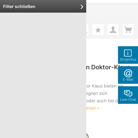
Filter schließen
Menü
Binde- und Geliermittel
Shopinfos
Binde- und Geliermittel von Doktor-Klaus
noWaste
E-Mail
Unsere Binde- und Geliermittel von Doktor Klaus bieten wir
zum größten Teil in Bio-Qualität an. Sie eignen sich
Live-Chat
hervorragend zum Andicken von Soßen oder auch bei der
Zubereitung von Gelees und...
mehr erfahren »