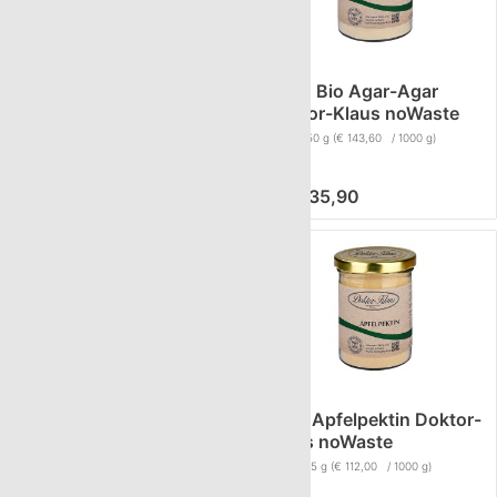
75g Bio Agar-Agar
250g Bio Agar-Agar
Doktor-Klaus noWaste
Doktor-Klaus noWaste
Inhalt
75 g
(€ 169,33 / 1000 g)
Inhalt
250 g
(€ 143,60 / 1000 g)
€ 12,70
€ 35,90
650g Bio Agar-Agar
175g Apfelpektin Doktor-
Doktor-Klaus noWaste
Klaus noWaste
Inhalt
650 g
(€ 122,69 / 1000 g)
Inhalt
175 g
(€ 112,00 / 1000 g)