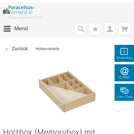
Menü
Zurück
Holzprodukte
Shopinfos
E-Mail
Live-Chat
Holzbox (Memorybox) mit