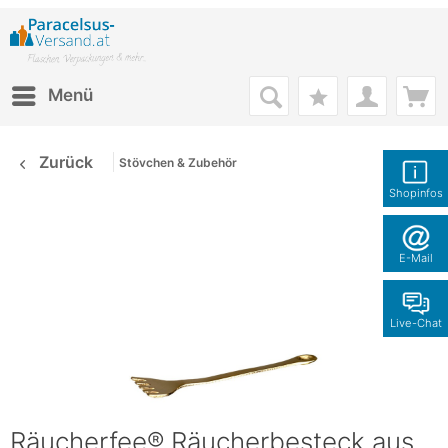
Menü
Zurück
Stövchen & Zubehör
Shopinfos
E-Mail
Live-Chat
Räucherfee® Räucherbesteck aus