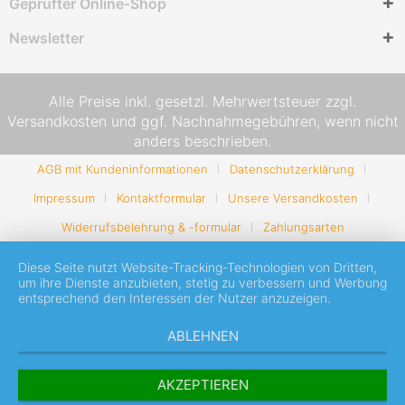
Geprüfter Online-Shop
Newsletter
Alle Preise inkl. gesetzl. Mehrwertsteuer zzgl.
Versandkosten
und ggf. Nachnahmegebühren, wenn nicht
anders beschrieben.
AGB mit Kundeninformationen
Datenschutzerklärung
Impressum
Kontaktformular
Unsere Versandkosten
Widerrufsbelehrung & -formular
Zahlungsarten
Diese Seite nutzt Website-Tracking-Technologien von Dritten,
um ihre Dienste anzubieten, stetig zu verbessern und Werbung
entsprechend den Interessen der Nutzer anzuzeigen.
ABLEHNEN
AKZEPTIEREN