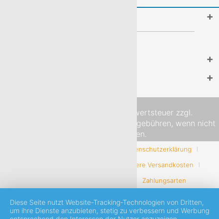
Do it yourself
Geprüfter Online-Shop
Newsletter
Alle Preise inkl. gesetzl. Mehrwertsteuer zzgl.
Versandkosten
und ggf. Nachnahmegebühren, wenn nicht
anders beschrieben.
AGB mit Kundeninformationen
Datenschutzerklärung
Impressum
Kontaktformular
Unsere Versandkosten
Widerrufsbelehrung & -formular
Zahlungsarten
Diese Seite nutzt Website-Tracking-Technologien von Dritten,
um ihre Dienste anzubieten, stetig zu verbessern und Werbung
entsprechend den Interessen der Nutzer anzuzeigen.