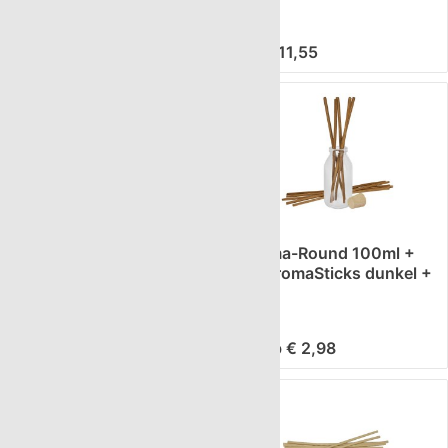
ab € 1,49
€ 11,55
Aroma-Tulip 100ml + 10
Aroma-Round 100ml +
AromaSticks hell +
10 AromaSticks dunkel +
Korken
Korken
ab € 2,68
ab € 2,98