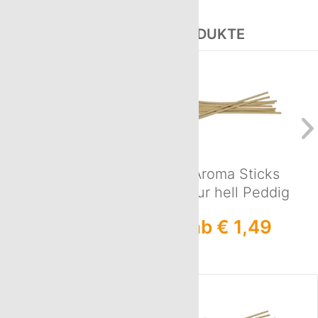
UNSERE BELIEBTESTEN PRODUKTE
Aroma-Round
10 Aroma Sticks
100ml + 10
Natur hell Peddig
AromaSticks hell
4mm, 18cm
ab € 2,98
ab € 1,49
+ Korken