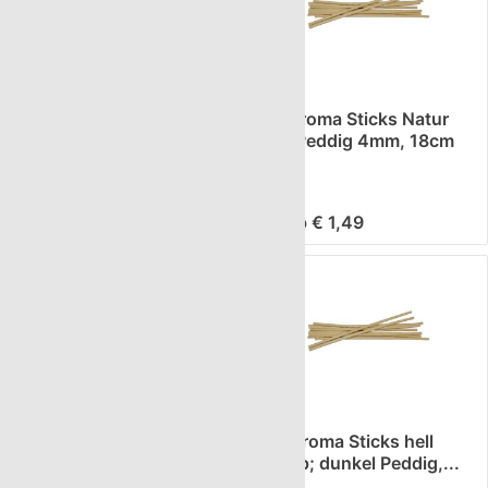
Aroma-Round 100ml +
10 Aroma Sticks Natur
10 AromaSticks hell +
hell Peddig 4mm, 18cm
Korken
ab € 2,98
ab € 1,49
10 Aroma Sticks Natur
60 Aroma Sticks hell
dunkel Peddig 3.5mm,
&amp; dunkel Peddig,...
18cm