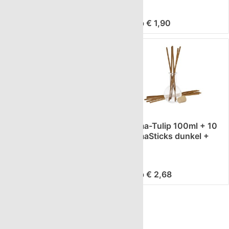
ab € 1,90
ab € 1,90
Aroma-Altana 100ml +
Aroma-Tulip 100ml + 10
10 AromaSticks hell +
AromaSticks dunkel +
Korken
Korken
ab € 3,71
ab € 2,68