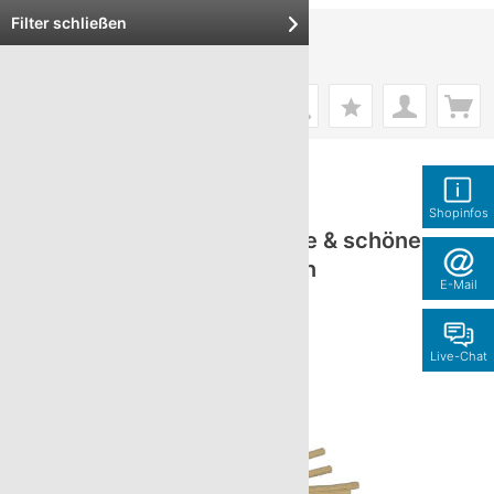
Filter schließen
Menü
Aromatherapie & Düfte
Shopinfos
Aromatherapie & Düfte & schöne
Glasflaschen
E-Mail
Live-Chat