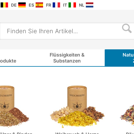
DE
ES
FR
IT
NL
Flüssigkeiten &
Natu
rodukte
Substanzen