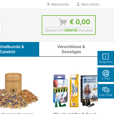
Merkzettel
Mein Konto
€ 0,00
Sparen mit
GRATIS
Versand
rheilkunde &
Verschlüsse &
Zubehör
Sonstiges
Shopinfos
E-Mail
Live-Chat