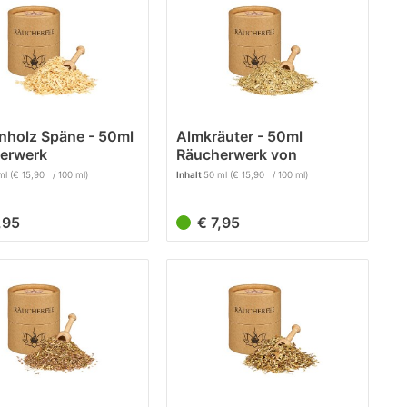
rnholz Späne - 50ml
Almkräuter - 50ml
erwerk
Räucherwerk von
Räucherfee
ml
(€ 15,90 / 100 ml)
Inhalt
50 ml
(€ 15,90 / 100 ml)
7,95
€ 7,95