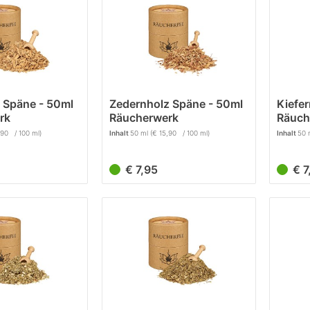
 Späne - 50ml
Zedernholz Späne - 50ml
Kiefe
rk
Räucherwerk
Räuch
,90 / 100 ml)
Inhalt
50 ml
(€ 15,90 / 100 ml)
Inhalt
50 
€ 7,95
€ 