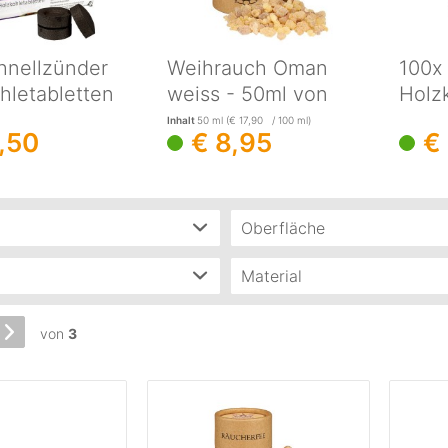
hnellzünder
Weihrauch Oman
100x
hletabletten
weiss - 50ml von
Holz
rkohle
Räucherfee
Räuc
Inhalt
50 ml
(€ 17,90 / 100 ml)
3,50
€ 8,95
€
Oberfläche
 g
(
1
)
glatt
(
1
)
Material
mm
(
1
)
Porzellan
(
1
)
von
3