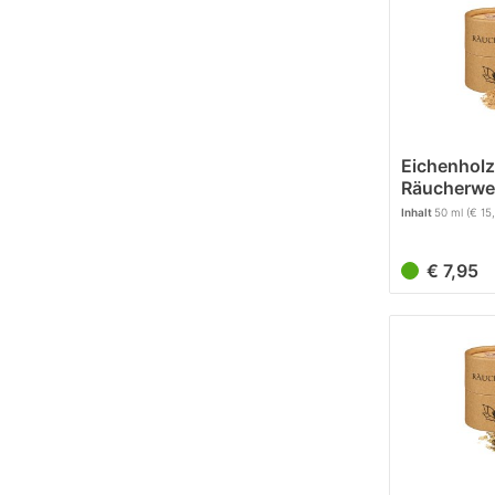
Eichenholz
Räucherwe
Inhalt
50 ml
(€ 15
€ 7,95