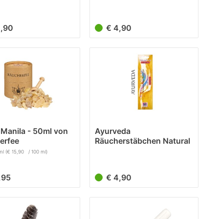
Line (8 Stück)
4,90
€ 4,90
 Manila - 50ml von
Ayurveda
erfee
Räucherstäbchen Natural
Line (8 Stück)
ml
(€ 15,90 / 100 ml)
7,95
€ 4,90