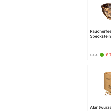
Räucherfee
Speckstein
(6.5x3cm)
€ 
€ 8,95
Alantwurze