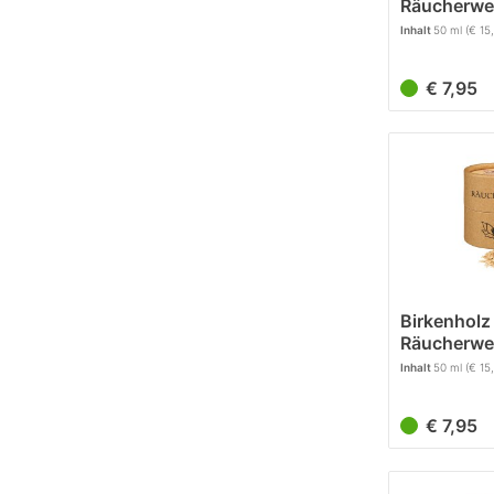
Räucherwe
Räucherfe
Inhalt
50 ml
(€ 15
€ 7,95
Birkenholz
Räucherwe
Inhalt
50 ml
(€ 15
€ 7,95