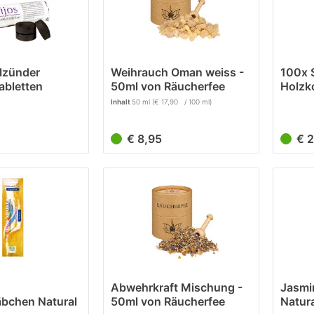
lzünder
Weihrauch Oman weiss -
100x 
abletten
50ml von Räucherfee
Holzk
hle
Räuch
Inhalt
50 ml
(€ 17,90 / 100 ml)
€ 8,95
€ 
Abwehrkraft Mischung -
Jasmi
äbchen Natural
50ml von Räucherfee
Natura