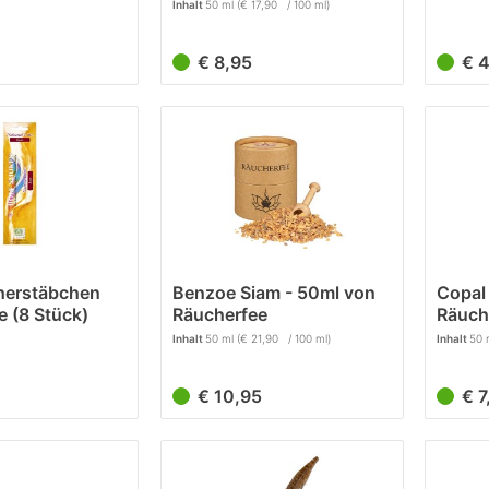
ck)
Inhalt
50 ml
(€ 17,90 / 100 ml)
€ 8,95
€ 
herstäbchen
Benzoe Siam - 50ml von
Copal
e (8 Stück)
Räucherfee
Räuch
Inhalt
50 ml
(€ 21,90 / 100 ml)
Inhalt
50 
€ 10,95
€ 