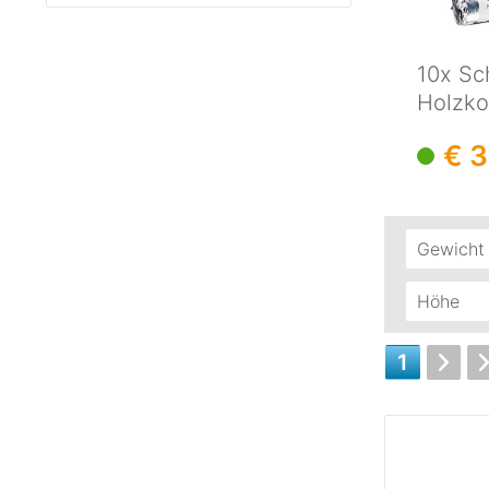
10x Sc
Holzko
Räuche
€ 
Gewicht
160
Höhe
34 
1