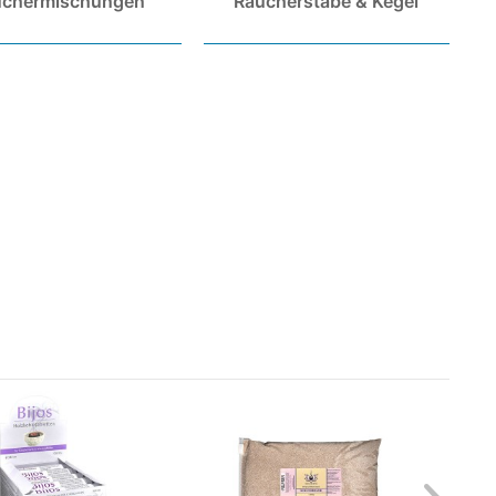
uchermischungen
Räucherstäbe & Kegel