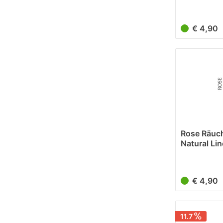
Line (8 Stü
€ 4,90
Rose Räuc
Natural Lin
€ 4,90
11.7