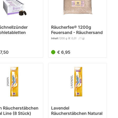
Schnellzünder
Räucherfee® 1200g
ohletabletten
Feuersand - Räuchersand
erkohle
Inhalt
1200 g
(€ 0,01 / 1 g)
27,50
€ 6,95
n Räucherstäbchen
Lavendel
l Line (8 Stück)
Räucherstäbchen Natural