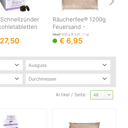
 Schnellzünder
Räucherfee® 1200g
Pat
kohletabletten
Feuersand -
Rä
herkohle
Räuchersand
Nat
Inhalt
1200 g
(€ 0,01 / 1 g)
 27,50
€ 6,95
Stü
Ausguss
Nein
(
1
)
Durchmesser
60mm
(
1
)
Artikel / Seite: