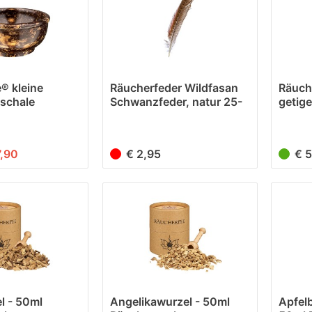
® kleine
Räucherfeder Wildfasan
Räuch
schale
Schwanzfeder, natur 25-
getige
29cm
7,90
€ 2,95
€ 
l - 50ml
Angelikawurzel - 50ml
Apfel