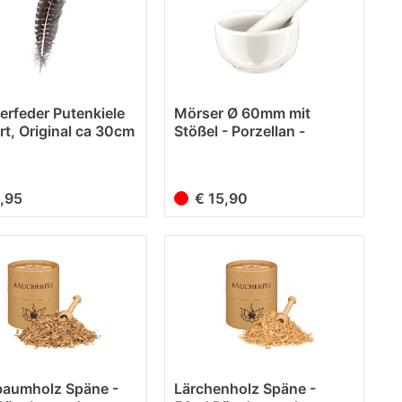
erfeder Putenkiele
Mörser Ø 60mm mit
rt, Original ca 30cm
Stößel - Porzellan -
ohne...
5,95
€ 15,90
baumholz Späne -
Lärchenholz Späne -