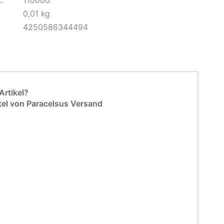
:
110000
0,01 kg
4250586344494
rtikel?
kel von Paracelsus Versand