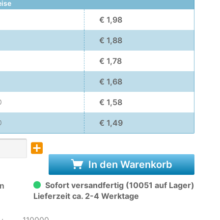
eise
€ 1,98
€ 1,88
€ 1,78
€ 1,68
0
€ 1,58
0
€ 1,49
0
In den Warenkorb
Sofort versandfertig (10051 auf Lager)
n
Lieferzeit ca. 2-4 Werktage