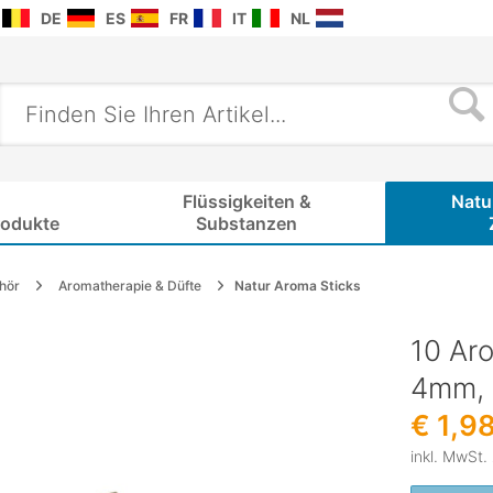
DE
ES
FR
IT
NL
Flüssigkeiten &
Natu
rodukte
Substanzen
hör
Aromatherapie & Düfte
Natur Aroma Sticks
10 Aro
4mm,
€ 1,9
inkl. MwSt.