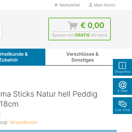
Merkzettel
Mein Konto
€ 0,00
Sparen mit
GRATIS
Versand
rheilkunde &
Verschlüsse &
Zubehör
Sonstiges
Shopinfos
E-Mail
ma Sticks Natur hell Peddig
 18cm
Live-Chat
8
 zzgl.
Versandkosten