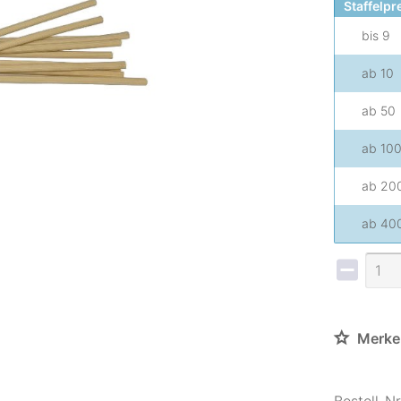
Staffelpr
bis
9
ab
10
ab
50
ab
10
ab
20
ab
40
Merke