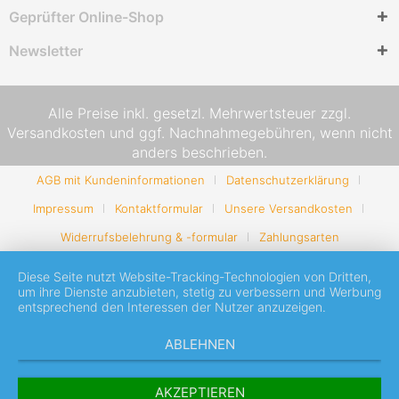
Geprüfter Online-Shop
Newsletter
Alle Preise inkl. gesetzl. Mehrwertsteuer zzgl.
Versandkosten
und ggf. Nachnahmegebühren, wenn nicht
anders beschrieben.
AGB mit Kundeninformationen
Datenschutzerklärung
Impressum
Kontaktformular
Unsere Versandkosten
Widerrufsbelehrung & -formular
Zahlungsarten
Diese Seite nutzt Website-Tracking-Technologien von Dritten,
um ihre Dienste anzubieten, stetig zu verbessern und Werbung
entsprechend den Interessen der Nutzer anzuzeigen.
ABLEHNEN
AKZEPTIEREN