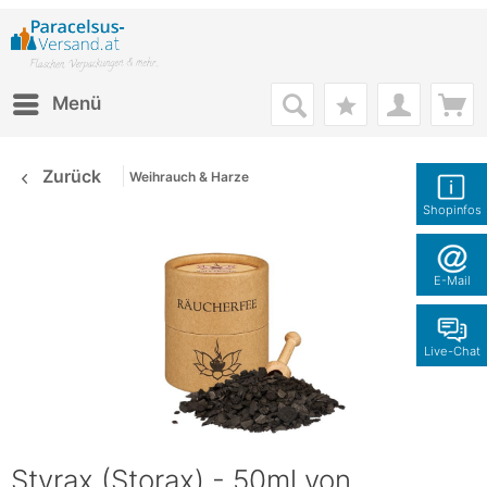
Menü
Zurück
Weihrauch & Harze
Shopinfos
E-Mail
Live-Chat
Styrax (Storax) - 50ml von