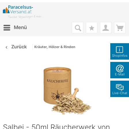
Menü
Zurück
Kräuter, Hölzer & Rinden
Shopinfos
E-Mail
Live-Chat
Salbei - 50ml Räucherwerk von