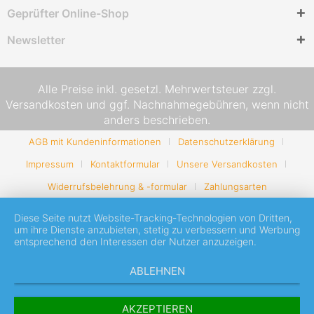
Geprüfter Online-Shop
Newsletter
Alle Preise inkl. gesetzl. Mehrwertsteuer zzgl.
Versandkosten
und ggf. Nachnahmegebühren, wenn nicht
anders beschrieben.
AGB mit Kundeninformationen
Datenschutzerklärung
Impressum
Kontaktformular
Unsere Versandkosten
Widerrufsbelehrung & -formular
Zahlungsarten
Diese Seite nutzt Website-Tracking-Technologien von Dritten,
um ihre Dienste anzubieten, stetig zu verbessern und Werbung
entsprechend den Interessen der Nutzer anzuzeigen.
ABLEHNEN
AKZEPTIEREN