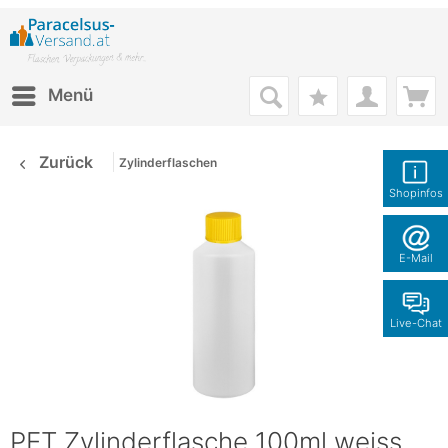
Menü
Zurück
Zylinderflaschen
Shopinfos
E-Mail
Live-Chat
PET Zylinderflasche 100ml weiss,