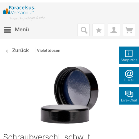
Menü
Zurück
Violettdosen
Shopinfos
E-Mail
Live-Chat
Schraubverschl. schw. f.