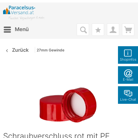
Menü
Zurück
27mm Gewinde
Shopinfos
E-Mail
Live-Chat
Schraubverschluss rot mit PE