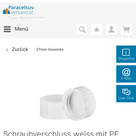
Menü
Zurück
27mm Gewinde
Shopinfos
E-Mail
Live-Chat
Schraubverschluss weiss mit PE