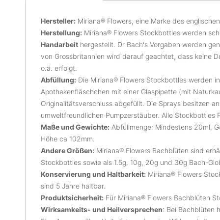
Hersteller:
Miriana® Flowers, eine Marke des englische
Herstellung:
Miriana® Flowers Stockbottles werden scho
Handarbeit
hergestellt. Dr Bach's Vorgaben werden gen
von Grossbritannien wird darauf geachtet, dass keine D
o.ä. erfolgt.
Abfüllung:
Die Miriana® Flowers Stockbottles werden i
Apothekenfläschchen mit einer Glaspipette (mit Naturk
Originalitätsverschluss abgefüllt. Die Sprays besitzen an
umweltfreundlichen Pumpzerstäuber. Alle Stockbottles F
Maße und Gewichte:
Abfüllmenge: Mindestens 20ml, G
Höhe ca 102mm.
Andere Größen:
Miriana® Flowers Bachblüten sind erhäl
Stockbottles sowie als 1.5g, 10g, 20g und 30g Bach-Glob
Konservierung und Haltbarkeit:
Miriana® Flowers Stock
sind 5 Jahre haltbar.
Produktsicherheit:
Für Miriana® Flowers Bachblüten Sto
Wirksamkeits- und Heilversprechen
: Bei Bachblüten h