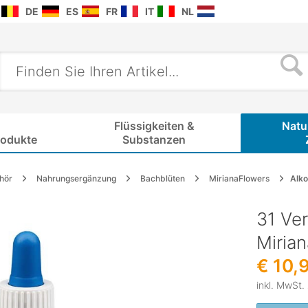
DE
ES
FR
IT
NL
Flüssigkeiten &
Natu
rodukte
Substanzen
hör
Nahrungsergänzung
Bachblüten
MirianaFlowers
Alko
31 Ver
Miria
€ 10,
inkl. MwSt.