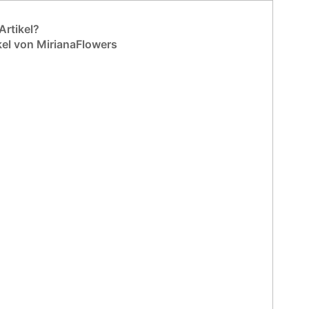
rtikel?
kel von MirianaFlowers