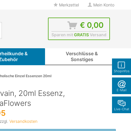
Merkzettel
Mein Konto
€ 0,00
Sparen mit
GRATIS
Versand
rheilkunde &
Verschlüsse &
Zubehör
Sonstiges
Shopinfos
holische Einzel Essenzen 20ml
E-Mail
vain, 20ml Essenz,
naFlowers
Live-Chat
95
 zzgl.
Versandkosten