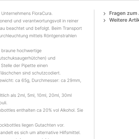
Fragen zum A
n Unternehmens FloraCura.
Weitere Arti
nend und verantwortungsvoll in reiner
au beachtet und befolgt. Beim Transport
urchleuchtung mittels Röntgenstrahlen
n braune hochwertige
autschuksaugerhütchen) und
 Stelle der Pipette einen
läschchen sind schutzcodiert.
ewicht: ca 65g, Durchmesser: ca 29mm,
tlich als 2ml, 5ml, 10ml, 20ml, 30ml
uli.
bottles enthalten ca 20% vol Alkohol. Sie
ckbottles liegen Gutachten vor.
andelt es sich um alternative Hilfsmittel.