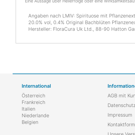
Eine Aussage über Heilerfolge oder eine Wirksamkeitsa
Angaben nach LMIV: Spirituose mit Pflanzenext
20.0% vol, 0.4% Original Bachblüten Pflanzene
Hersteller: FloraCura Uk Ltd., 88-90 Hatton G
International
Information
Österreich
AGB mit Ku
Frankreich
Datenschutz
Italien
Impressum
Niederlande
Belgien
Kontaktform
Unsere Ver