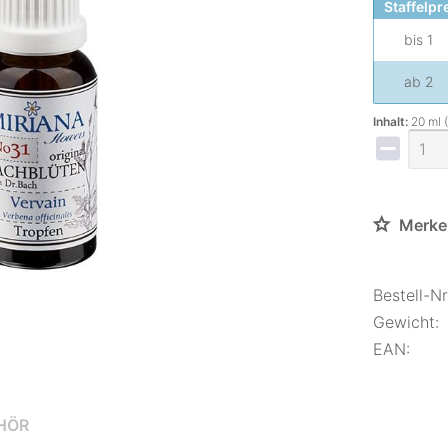
Staffelpr
bis
1
ab
2
Inhalt:
20 ml 
Merke
Bestell-Nr.
Gewicht:
EAN:
HÖR