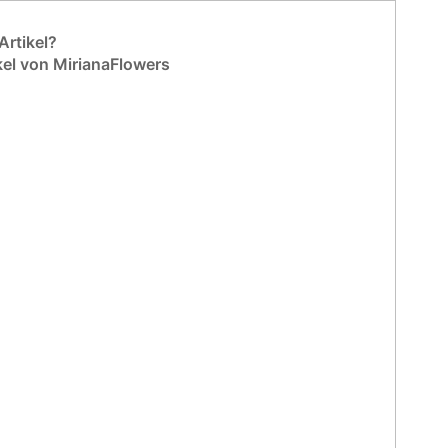
rtikel?
kel von MirianaFlowers