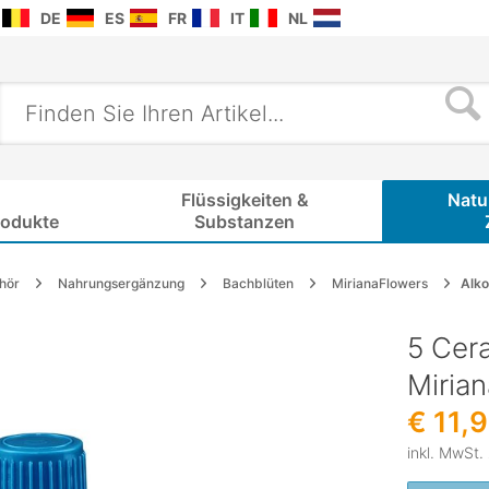
DE
ES
FR
IT
NL
Flüssigkeiten &
Natu
rodukte
Substanzen
hör
Nahrungsergänzung
Bachblüten
MirianaFlowers
Alko
5 Cera
Miria
€ 11,
inkl. MwSt.