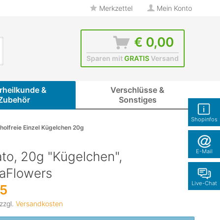
Merkzettel
Mein Konto
€ 0,00
Sparen mit
GRATIS
Versand
rheilkunde &
Verschlüsse &
Zubehör
Sonstiges
Shopinfos
holfreie Einzel Kügelchen 20g
E-Mail
to, 20g "Kügelchen",
naFlowers
Live-Chat
95
 zzgl.
Versandkosten