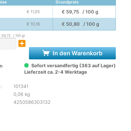
eise
Grundpreis
€ 59,75 / 100 g
€ 11,95
€ 50,80 / 100 g
€ 10,16
€ 59,75 / 100 g)
In den Warenkorb
Sofort versandfertig (363 auf Lager)
n
Lieferzeit ca. 2-4 Werktage
:
101341
0,06 kg
4250586303132