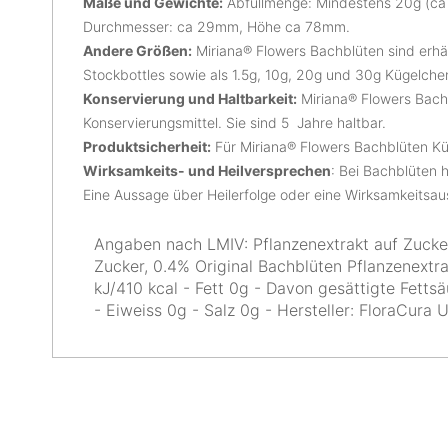
Maße und Gewichte:
Abfüllmenge: Mindestens 20g (ca 
Durchmesser: ca 29mm, Höhe ca 78mm.
Andere Größen:
Miriana® Flowers Bachblüten sind erhäl
Stockbottles sowie als 1.5g, 10g, 20g und 30g Kügelche
Konservierung und Haltbarkeit:
Miriana® Flowers Bach
Konservierungsmittel. Sie sind 5 Jahre haltbar.
Produktsicherheit:
Für Miriana® Flowers Bachblüten Kü
Wirksamkeits- und Heilversprechen
: Bei Bachblüten h
Eine Aussage über Heilerfolge oder eine Wirksamkeitsa
Angaben nach LMIV: Pflanzenextrakt auf Zucke
Zucker, 0.4% Original Bachblüten Pflanzenextr
kJ/410 kcal - Fett 0g - Davon gesättigte Fett
- Eiweiss 0g - Salz 0g - Hersteller: FloraCura