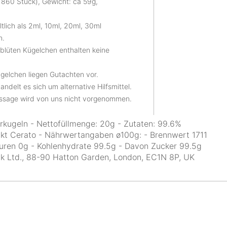
860 Stück), Gewicht: ca 59g,
tlich als 2ml, 10ml, 20ml, 30ml
n.
blüten Kügelchen enthalten keine
gelchen liegen Gutachten vor.
andelt es sich um alternative Hilfsmittel.
ussage wird von uns nicht vorgenommen.
rkugeln - Nettofüllmenge: 20g - Zutaten: 99.6%
akt Cerato - Nährwertangaben ø100g: - Brennwert 1711
säuren 0g - Kohlenhydrate 99.5g - Davon Zucker 99.5g
 Uk Ltd., 88-90 Hatton Garden, London, EC1N 8P, UK