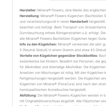
Hersteller:
Miriana® Flowers, eine Marke des englische
Herstellung:
Miriana® Flowers Kügelchen (Bachblüten
und verantwortungsvoll in reiner
Handarbeit
hergestell
beachtet und befolgt. Beim Transport von Grossbritanni
Durchleuchtung mittels Röntgenstrahlen o.ä. erfolgt. Die
alle Miriana® Flowers Bachblüten Kügelchen liegen Guta
Info zu den Kügelchen:
Miriana® verwendet die sehr g
5 (Neutral Globuli) In einem Gramm sind etwa 43 Globuli
Vorteile von Kügelchen gegenüber Stockbottles:
Bach
bedenkenlos bei Kindern. Bewährt bei Personen, die geg
für Alkoholiker und ehemalige Alkoholiker. Die Kügelche
Ansetzen von Mischungen ist nötig. Mit den Kügelchen 
Fertigmischungen hergestellt werden. Die Kügelchen sin
Kügelchen von Miriana® (FloraCura) sind nach den stren
homöopathischen Arzneibuches hergestellt.
Abfüllung:
Die Miriana® Flowers Kügelchen werden in 
mit Originalitätsverschluss abgefüllt. Alle Fläschchen si