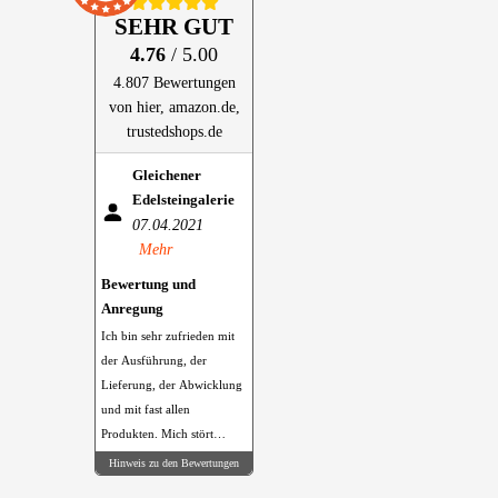
SEHR GUT
4.76
/ 5.00
4.807 Bewertungen
von hier, amazon.de,
trustedshops.de
Gleichener
Edelsteingalerie
07.04.2021
Mehr
Bewertung und
Anregung
Ich bin sehr zufrieden mit
der Ausführung, der
Lieferung, der Abwicklung
und mit fast allen
Produkten. Mich stört
allerdings sehr, das der 96
Hinweis zu den Bewertungen
% Alkohol in PET Flaschen