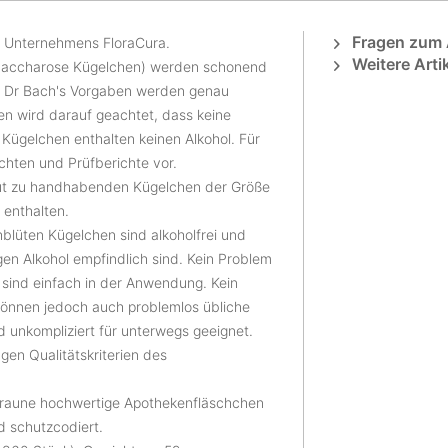
Fragen zum A
n Unternehmens FloraCura.
Weitere Arti
 Saccharose Kügelchen) werden schonend
t. Dr Bach's Vorgaben werden genau
en wird darauf geachtet, dass keine
 Kügelchen enthalten keinen Alkohol. Für
chten und Prüfberichte vor.
ut zu handhabenden Kügelchen der Größe
 enthalten.
blüten Kügelchen sind alkoholfrei und
en Alkohol empfindlich sind. Kein Problem
n sind einfach in der Anwendung. Kein
können jedoch auch problemlos übliche
d unkompliziert für unterwegs geeignet.
gen Qualitätskriterien des
braune hochwertige Apothekenfläschchen
nd schutzcodiert.