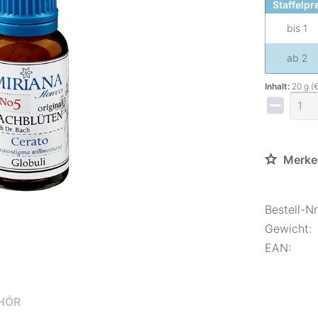
Staffelpr
bis
1
ab
2
Inhalt:
20 g (
Merke
Bestell-Nr.
Gewicht:
EAN:
HÖR