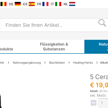
DE
ES
FR
IT
NL
Flüssigkeiten &
Natu
rodukte
Substanzen
hör
Nahrungsergänzung
Bachblüten
Healing Herbs
Alkoh
5 Cer
€ 19,
Inhalt:
30 ml 
inkl. MwSt.