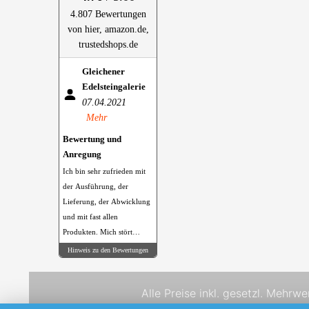
4.807 Bewertungen
von hier, amazon.de,
trustedshops.de
Gleichener
Edelsteingalerie
07.04.2021
Mehr
Bewertung und
Anregung
Ich bin sehr zufrieden mit
der Ausführung, der
Lieferung, der Abwicklung
und mit fast allen
Produkten. Mich stört
allerdings sehr, das der 96
Hinweis zu den Bewertungen
% Alkohol in PET Flaschen
abgefüllt ist. Wäre es
Alle Preise inkl. gesetzl. Mehrwe
möglich hier Glasflaschen
zu nehmen? Ich würde das