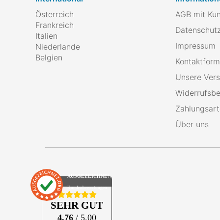
Österreich
AGB mit Ku
Frankreich
Datenschutz
Italien
Impressum
Niederlande
Belgien
Kontaktform
Unsere Ver
Widerrufsbe
Zahlungsar
Über uns
AUSGEZEICHNET
.org
Kundenbewertungen
SEHR GUT
4.76
/ 5.00