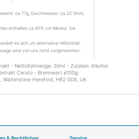
ewicht: ca 77g, Durchmesser: ca 32.5mm,
les enthalten ca 40% vol Alkohol. Sie
andelt es sich um alternative Hilfsmittel.
ussage wird von uns nicht vorgenommen.
rakt - Nettofüllmenge: 30ml - Zutaten: Alkohol
extrakt Cerato - Brennwert ø100g:
d., Walterstone Hereford, HR2 0DX, UK
en & Rechtliches
Service