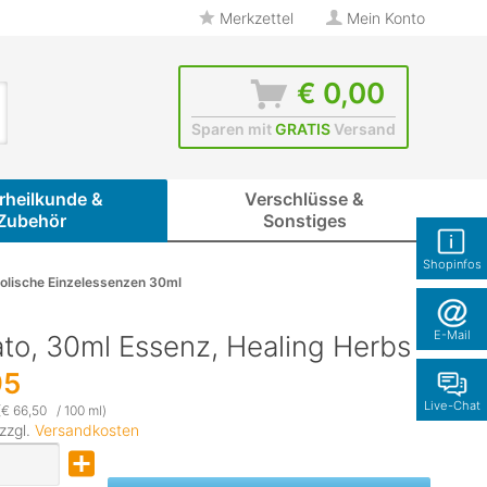
Merkzettel
Mein Konto
€ 0,00
Sparen mit
GRATIS
Versand
rheilkunde &
Verschlüsse &
Zubehör
Sonstiges
Shopinfos
olische Einzelessenzen 30ml
E-Mail
ato, 30ml Essenz, Healing Herbs
95
Live-Chat
(€ 66,50 / 100 ml)
 zzgl.
Versandkosten