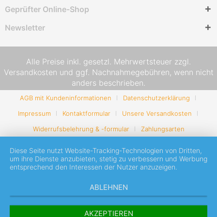
Geprüfter Online-Shop
Newsletter
Alle Preise inkl. gesetzl. Mehrwertsteuer zzgl.
Versandkosten
und ggf. Nachnahmegebühren, wenn nicht
anders beschrieben.
AGB mit Kundeninformationen
Datenschutzerklärung
Impressum
Kontaktformular
Unsere Versandkosten
Widerrufsbelehrung & -formular
Zahlungsarten
Diese Seite nutzt Website-Tracking-Technologien von Dritten,
um ihre Dienste anzubieten, stetig zu verbessern und Werbung
entsprechend den Interessen der Nutzer anzuzeigen.
ABLEHNEN
AKZEPTIEREN