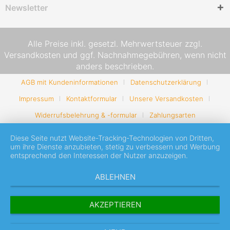
Newsletter
Alle Preise inkl. gesetzl. Mehrwertsteuer zzgl.
Versandkosten
und ggf. Nachnahmegebühren, wenn nicht
anders beschrieben.
AGB mit Kundeninformationen
Datenschutzerklärung
Impressum
Kontaktformular
Unsere Versandkosten
Widerrufsbelehrung & -formular
Zahlungsarten
Diese Seite nutzt Website-Tracking-Technologien von Dritten,
um ihre Dienste anzubieten, stetig zu verbessern und Werbung
entsprechend den Interessen der Nutzer anzuzeigen.
ABLEHNEN
AKZEPTIEREN