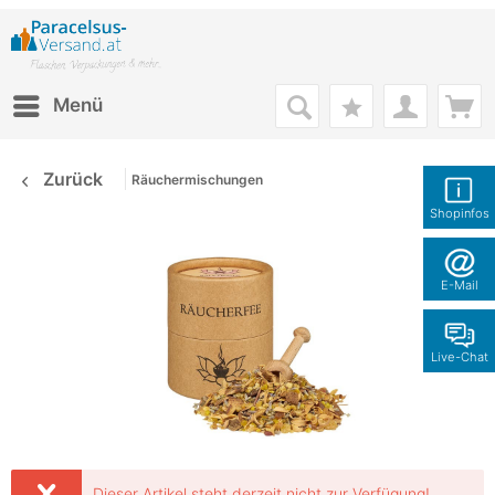
Menü
Zurück
Räuchermischungen
Shopinfos
E-Mail
Live-Chat
Dieser Artikel steht derzeit nicht zur Verfügung!