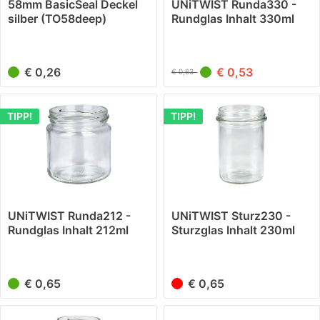
58mm BasicSeal Deckel
UNiTWIST Runda330 -
silber (TO58deep)
Rundglas Inhalt 330ml
UNiTWIST
TO82
€ 0,26
€ 0,53
€ 0,63
TIPP!
TIPP!
UNiTWIST Runda212 -
UNiTWIST Sturz230 -
Rundglas Inhalt 212ml
Sturzglas Inhalt 230ml
TO66
TO66
€ 0,65
€ 0,65