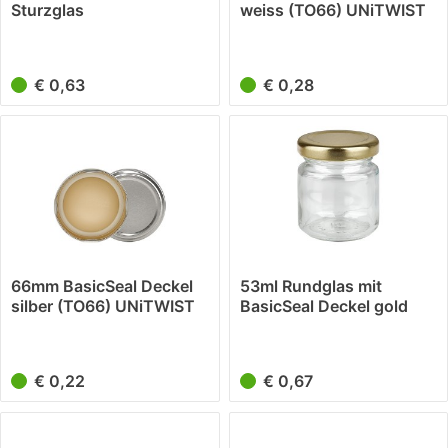
Sturzglas
weiss (TO66) UNiTWIST
€ 0,63
€ 0,28
66mm BasicSeal Deckel
53ml Rundglas mit
silber (TO66) UNiTWIST
BasicSeal Deckel gold
UNiTWIST
€ 0,22
€ 0,67