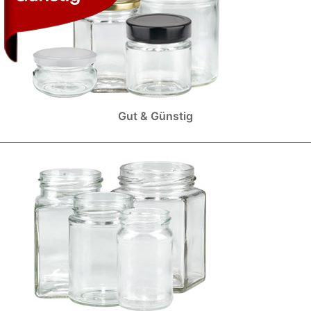
Gut & Günstig
(
304
)
(
30
)