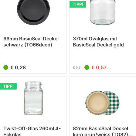
TIPP!
66mm BasicSeal Deckel
370ml Ovalglas mit
schwarz (TO66deep)
BasicSeal Deckel gold
UNiTWIST
UNiTWIST
€ 0,28
€ 0,57
€ 0,91
TIPP!
Twist-Off-Glas 260ml 4-
82mm BasicSeal Deckel
Eckglas
karo grün/weiss (TO82)...