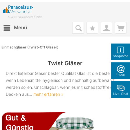
Menü
Einmachgläser (Twist-Off Gläser)
Shopinfos
Twist Gläser
Direkt lieferbar Gläser bester Qualität Glas ist die beste Wahl,
E-Mail
wenn Lebensmittel hygienisch und nachhaltig aufbewahrt
werden sollen. Unschlagbar, wenn es mit schadstofffreien
Deckeln aus...
mehr erfahren »
Live-Chat
(
49
)