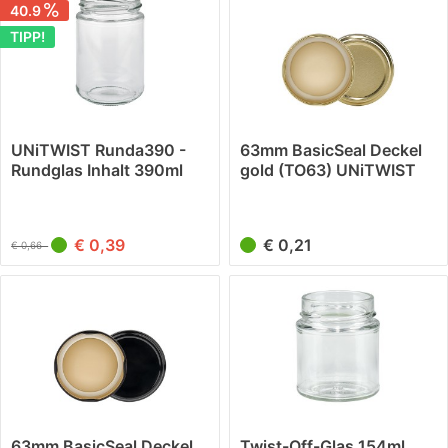
40.9
TIPP!
UNiTWIST Runda390 -
63mm BasicSeal Deckel
Rundglas Inhalt 390ml
gold (TO63) UNiTWIST
TO70
€ 0,39
€ 0,21
€ 0,66
63mm BasicSeal Deckel
Twist-Off-Glas 154ml