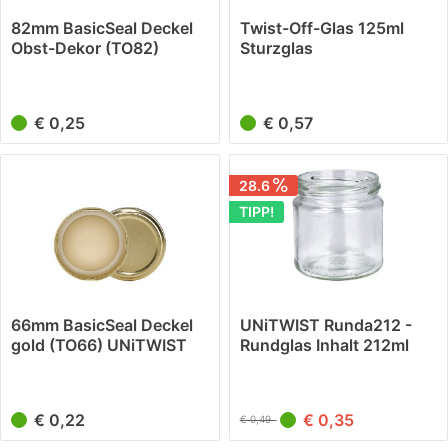
82mm BasicSeal Deckel
Twist-Off-Glas 125ml
Obst-Dekor (TO82)
Sturzglas
UNiTWIST
€ 0,25
€ 0,57
28.6
TIPP!
66mm BasicSeal Deckel
UNiTWIST Runda212 -
gold (TO66) UNiTWIST
Rundglas Inhalt 212ml
TO63
€ 0,22
€ 0,35
€ 0,49