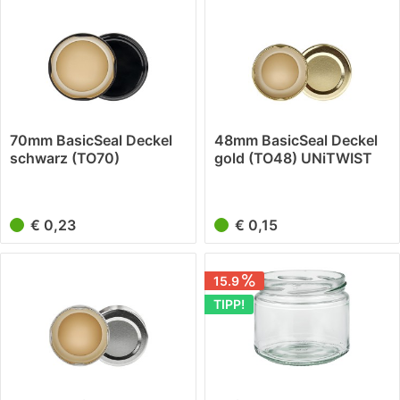
70mm BasicSeal Deckel
48mm BasicSeal Deckel
schwarz (TO70)
gold (TO48) UNiTWIST
UNiTWIST
€ 0,23
€ 0,15
15.9
TIPP!