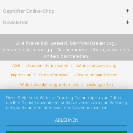
Geprüfter Online-Shop
Newsletter
Alle Preise inkl. gesetzl. Mehrwertsteuer zzgl.
Versandkosten
und ggf. Nachnahmegebühren, wenn nicht
anders beschrieben.
AGB mit Kundeninformationen
Datenschutzerklärung
Impressum
Kontaktformular
Unsere Versandkosten
Widerrufsbelehrung & -formular
Zahlungsarten
Diese Seite nutzt Website-Tracking-Technologien von Dritten,
um ihre Dienste anzubieten, stetig zu verbessern und Werbung
entsprechend den Interessen der Nutzer anzuzeigen.
ABLEHNEN