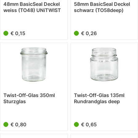
48mm BasicSeal Deckel
58mm BasicSeal Deckel
weiss (TO48) UNiTWIST
schwarz (TO58deep)
UNiTWIST
€ 0,15
€ 0,26
Twist-Off-Glas 350ml
Twist-Off-Glas 135ml
Sturzglas
Rundrandglas deep
€ 0,80
€ 0,65