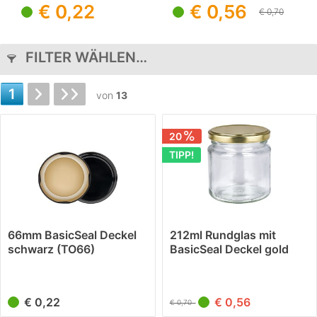
€ 0,22
€ 0,56
UNiTWIST
€ 0,70
FILTER WÄHLEN…
1
von
13
20
TIPP!
66mm BasicSeal Deckel
212ml Rundglas mit
schwarz (TO66)
BasicSeal Deckel gold
UNiTWIST
UNiTWIST
€ 0,22
€ 0,56
€ 0,70