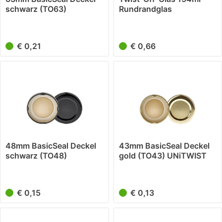
schwarz (TO63)
Rundrandglas
UNiTWIST
€ 0,21
€ 0,66
48mm BasicSeal Deckel
43mm BasicSeal Deckel
schwarz (TO48)
gold (TO43) UNiTWIST
UNiTWIST
€ 0,15
€ 0,13