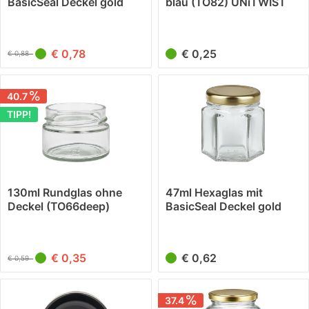
BasicSeal Deckel gold
blau (TO82) UNiTWIST
UNiTWIST
€ 0,78
€ 0,25
€ 0,88
40.7
TIPP!
130ml Rundglas ohne
47ml Hexaglas mit
Deckel (TO66deep)
BasicSeal Deckel gold
UNiTWIST
UNiTWIST
€ 0,35
€ 0,62
€ 0,59
37.4