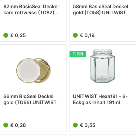
82mm BasicSeal Deckel
58mm BasicSeal Deckel
karo rot/weiss (TO82)...
gold (TO58) UNiTWIST
€ 0,25
€ 0,19
TIPP!
66mm BioSeal Deckel
UNiTWIST Hexa191 - 6-
gold (TO66) UNiTWIST
Eckglas Inhalt 191ml
TO58
€ 0,28
€ 0,55