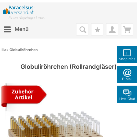
Menü
Illax Globuliröhrchen
Shopinfos
Globuliröhrchen (Rollrandgläser)
E-Mail
Live-Chat