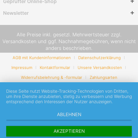
Geprüfter Online-Shop
Newsletter
Alle Preise inkl. gesetzl. Mehrwertsteuer zzgl.
Versandkosten
und ggf. Nachnahmegebühren, wenn nicht
anders beschrieben.
AGB mit Kundeninformationen
Datenschutzerklärung
Impressum
Kontaktformular
Unsere Versandkosten
Widerrufsbelehrung & -formular
Zahlungsarten
Diese Seite nutzt Website-Tracking-Technologien von Dritten,
um ihre Dienste anzubieten, stetig zu verbessern und Werbung
entsprechend den Interessen der Nutzer anzuzeigen.
ABLEHNEN
AKZEPTIEREN