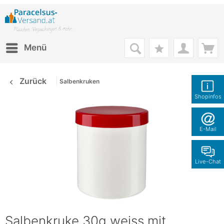
Menü
Zurück
Salbenkruken
Shopinfos
E-Mail
Live-Chat
Salbenkruke 30g weiss mit