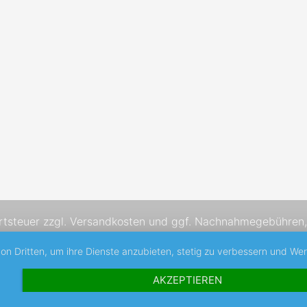
rtsteuer zzgl.
Versandkosten
und ggf. Nachnahmegebühren, 
von Dritten, um ihre Dienste anzubieten, stetig zu verbessern und W
AKZEPTIEREN