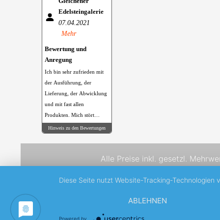
Gleichener
Edelsteingalerie
07.04.2021
Mehr
Bewertung und
Anregung
Ich bin sehr zufrieden mit
der Ausführung, der
Lieferung, der Abwicklung
und mit fast allen
Produkten. Mich stört
allerdings sehr, das der 96
Hinweis zu den Bewertungen
% Alkohol in PET Flaschen
abgefüllt ist. Wäre es
Alle Preise inkl. gesetzl. Mehrwe
möglich hier Glasflaschen
zu nehmen? Ich würde das
Diese Seite nutzt Website-Tracking-Technologien 
sehr begrüßen.
ABLEHNEN
Powered by