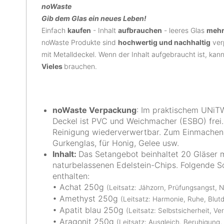
noWaste
Gib dem Glas ein neues Leben!
Einfach
kaufen
- Inhalt
aufbrauchen
- leeres Glas
mehr
noWaste Produkte sind
hochwertig und nachhaltig
ver
mit Metalldeckel. Wenn der Inhalt aufgebraucht ist, kan
Vieles
brauchen.
noWaste Verpackung
: Im praktischem UNiTW
Deckel ist PVC und Weichmacher (ESBO) frei.
Reinigung wiederverwertbar. Zum Einmachen,
Gurkenglas, für Honig, Gelee usw.
Inhalt:
Das Setangebot beinhaltet 20 Gläser 
naturbelassenen Edelstein-Chips. Folgende So
enthalten:
• Achat 250g
(Leitsatz: Jähzorn, Prüfungsangst, 
• Amethyst 250g
(Leitsatz: Harmonie, Ruhe, Blut
• Apatit blau 250g
(Leitsatz: Selbstsicherheit, V
• Aragonit 250g
(Leitsatz: Ausgleich, Beruhigung, 