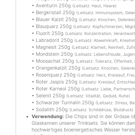
• Aventurin 250g
(Leitsatz: Haut, Haare)
• Bergkristall 250g
(Leitsatz: Immunsystem, Gele
• Blauer Kalzit 250g
(Leitsatz: Knochen, Gelenke)
• Blauquarz 250g
(Leitsatz: Kopfschmerzen, Migr
• Fluorit 250g
(Leitsatz: Konzentration, Verantwo
• Labradorit 250g
(Leitsatz: Abwehrkraft, Kreativi
• Magnesit 250g
(Leitsatz: Klarheit, Reinheit, Zuf
• Mondstein 250g
(Leitsatz: Lebensfreude, Jugend
• Moosachat 250g
(Leitsatz: Toleranz, Offenheit,
• Orangenkalzit 250g
(Leitsatz: Knochen, Gelenk
• Rosenquarz 250g
(Leitsatz: Herz, Kreislauf, Fr
• Roter Jaspis 250g
(Leitsatz: Kreislauf, Entschl
• Roter Karneol 250g
(Leitsatz: Liebe, Partnersch
• Selenit 250g
(Leitsatz: Vitalität, Geduld, Ruhe)
• Schwarzer Turmalin 250g
(Leitsatz: Stress, B
• Sodalith 250g
(Leitsatz: Schilddrüse, Blutdruck)
Verwendung:
Die Chips sind in der Grösse i
Glaskannen unserer Trinksets. Sie können dam
hochwertiges bioenergetisches Wasser herste