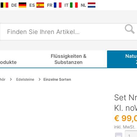
DE
ES
FR
IT
NL
Flüssigkeiten &
Natu
rodukte
Substanzen
hör
Edelsteine
Einzelne Sorten
Set Nr
Kl. n
€ 99,
inkl. MwSt.