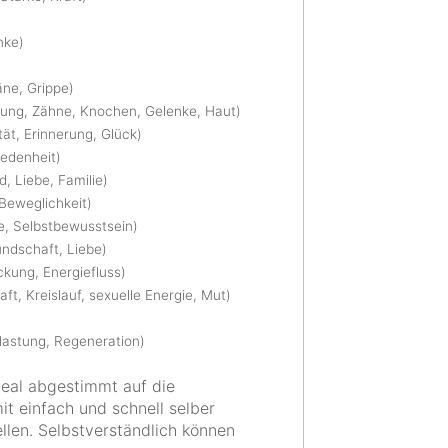
nke)
äne, Grippe)
rtung, Zähne, Knochen, Gelenke, Haut)
tät, Erinnerung, Glück)
riedenheit)
, Liebe, Familie)
 Beweglichkeit)
e, Selbstbewusstsein)
eundschaft, Liebe)
ackung, Energiefluss)
aft, Kreislauf, sexuelle Energie, Mut)
elastung, Regeneration)
deal abgestimmt auf die
it einfach und schnell selber
llen. Selbstverständlich können