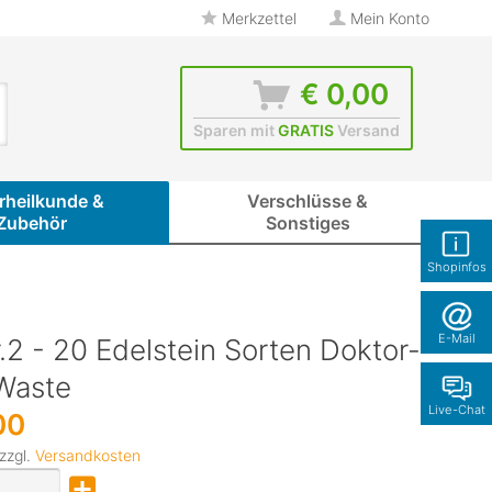
Merkzettel
Mein Konto
€ 0,00
Sparen mit
GRATIS
Versand
rheilkunde &
Verschlüsse &
Zubehör
Sonstiges
Shopinfos
E-Mail
.2 - 20 Edelstein Sorten Doktor-
oWaste
Live-Chat
00
 zzgl.
Versandkosten