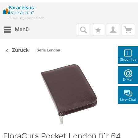
Menü
Zurück
Serie London
Shopinfos
E-Mail
Live-Chat
FloraCura Pocket London für 64