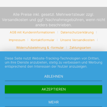
Alle Preise inkl. gesetzl. Mehrwertsteuer zzgl.
Versandkosten
und ggf. Nachnahmegebühren, wenn nicht
anders beschrieben.
AGB mit Kundeninformationen
Datenschutzerklärung
Impressum
Kontaktformular
Unsere Versandkosten
Widerrufsbelehrung & -formular
Zahlungsarten
Diese Seite nutzt Website-Tracking-Technologien von Dritten,
um ihre Dienste anzubieten, stetig zu verbessern und Werbung
entsprechend den Interessen der Nutzer anzuzeigen.
ABLEHNEN
AKZEPTIEREN
MEHR