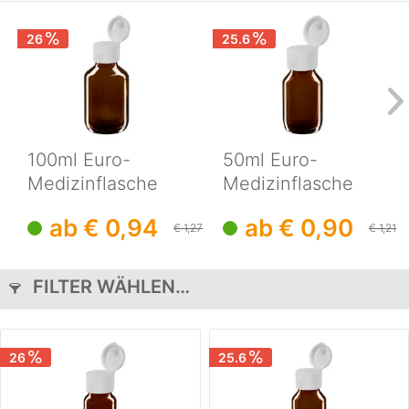
26
25.6
100ml Euro-
50ml Euro-
Medizinflasche
Medizinflasche
braun mit
braun mit
ab € 0,94
ab € 0,90
weissem...
weissem...
€ 1,27
€ 1,21
FILTER WÄHLEN…
26
25.6