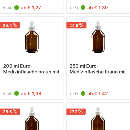
ab € 1,27
ab € 1,30
€ 1,68
€ 1,73
25.4
24.9
200 ml Euro-
250 ml Euro-
Medizinflasche braun mit
Medizinflasche braun mit
weissem...
weissem...
ab € 1,38
ab € 1,42
€ 1,85
€ 1,89
25.6
27.2