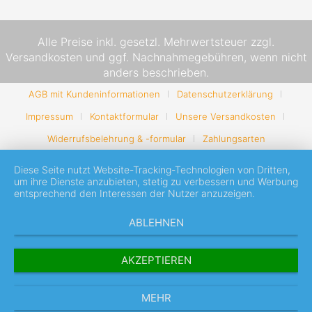
Alle Preise inkl. gesetzl. Mehrwertsteuer zzgl.
Versandkosten
und ggf. Nachnahmegebühren, wenn nicht
anders beschrieben.
AGB mit Kundeninformationen
Datenschutzerklärung
Impressum
Kontaktformular
Unsere Versandkosten
Widerrufsbelehrung & -formular
Zahlungsarten
Diese Seite nutzt Website-Tracking-Technologien von Dritten,
um ihre Dienste anzubieten, stetig zu verbessern und Werbung
entsprechend den Interessen der Nutzer anzuzeigen.
ABLEHNEN
AKZEPTIEREN
MEHR