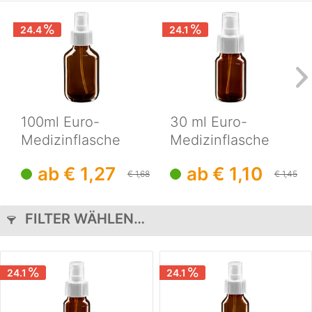
24.4
24.1
100ml Euro-
30 ml Euro-
Medizinflasche
Medizinflasche
braun mit
braun mit
ab € 1,27
ab € 1,10
weissem...
weissem...
€ 1,68
€ 1,45
FILTER WÄHLEN…
24.1
24.1