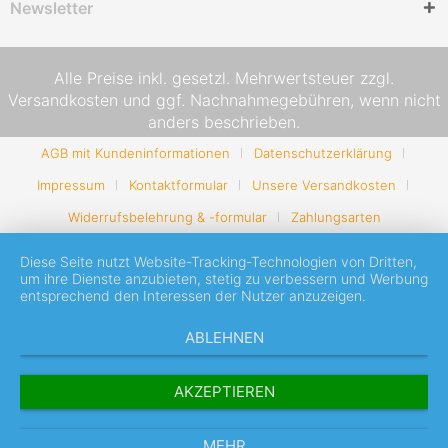
Newsletter
Alle Preise inkl. gesetzl. Mehrwertsteuer zzgl.
Versandkosten
und ggf. Nachnahmegebühren, wenn nicht
anders beschrieben.
AGB mit Kundeninformationen
Datenschutzerklärung
Impressum
Kontaktformular
Unsere Versandkosten
Widerrufsbelehrung & -formular
Zahlungsarten
Diese Seite nutzt Website-Tracking-Technologien von Dritten,
um ihre Dienste anzubieten, stetig zu verbessern und Werbung
entsprechend den Interessen der Nutzer anzuzeigen.
ABLEHNEN
AKZEPTIEREN
MEHR