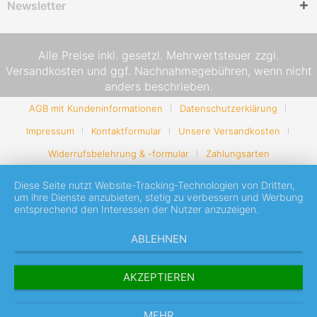
Newsletter
Alle Preise inkl. gesetzl. Mehrwertsteuer zzgl.
Versandkosten
und ggf. Nachnahmegebühren, wenn nicht
anders beschrieben.
AGB mit Kundeninformationen
Datenschutzerklärung
Impressum
Kontaktformular
Unsere Versandkosten
Widerrufsbelehrung & -formular
Zahlungsarten
Diese Seite nutzt Website-Tracking-Technologien von Dritten,
um ihre Dienste anzubieten, stetig zu verbessern und Werbung
entsprechend den Interessen der Nutzer anzuzeigen.
ABLEHNEN
AKZEPTIEREN
MEHR