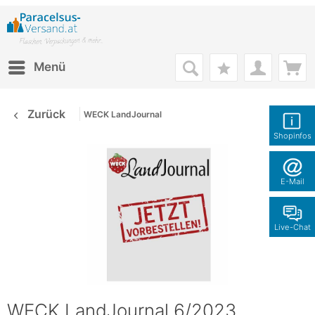
Menü
Zurück
WECK LandJournal
Shopinfos
E-Mail
Live-Chat
WECK LandJournal 6/2023