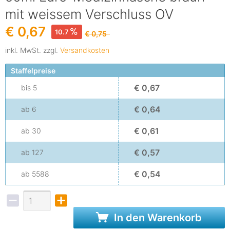
mit weissem Verschluss OV
€ 0,67
10.7
€ 0,75
inkl. MwSt. zzgl.
Versandkosten
Staffelpreise
€ 0,67
bis
5
€ 0,64
ab
6
€ 0,61
ab
30
€ 0,57
ab
127
€ 0,54
ab
5588
In den Warenkorb