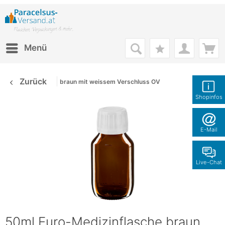
Menü
Zurück
braun mit weissem Verschluss OV
Shopinfos
E-Mail
Live-Chat
50ml Euro-Medizinflasche braun